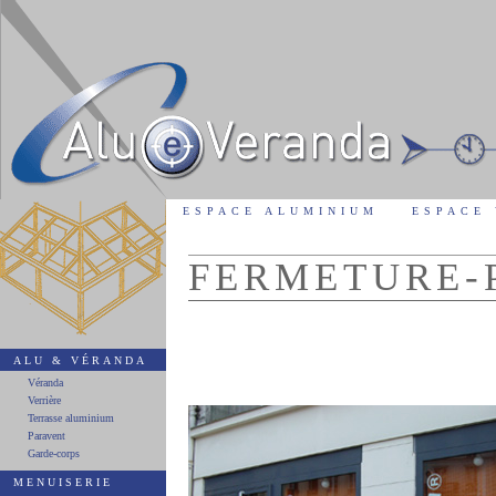
ESPACE ALUMINIUM
ESPACE
FERMETURE-
ALU & VÉRANDA
Véranda
Verrière
Terrasse aluminium
Paravent
Garde-corps
MENUISERIE