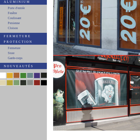
ALUMINIUM
Porte d'entrée
Fenêtre
Coulissant
Persienne
Cloison
FERMETURE
PROTECTION
Fermeture
Store
Garde-corps
NOUVEAUTÉS