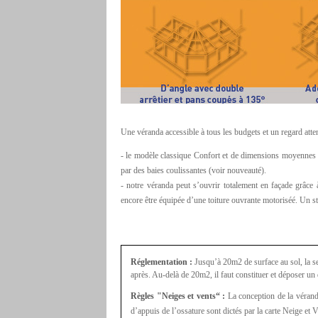
Une véranda accessible à tous les budgets et un regard atten
- le modèle classique Confort et de dimensions moyennes p
par des baies coulissantes (voir nouveauté).
- notre véranda peut s’ouvrir totalement en façade grâce 
encore être équipée d’une toiture ouvrante motoriséé. Un st
Réglementation :
Jusqu’à 20m2 de surface au sol, la s
après. Au-delà de 20m2, il faut constituer et déposer u
Règles "Neiges et vents“ :
La conception de la véranda
d’appuis de l’ossature sont dictés par la carte Neige et V