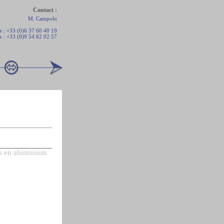
Contact :
M. Campolo
e : +33 (0)6 37 60 40 19
x : +33 (0)9 54 62 02 57
fs en aluminium