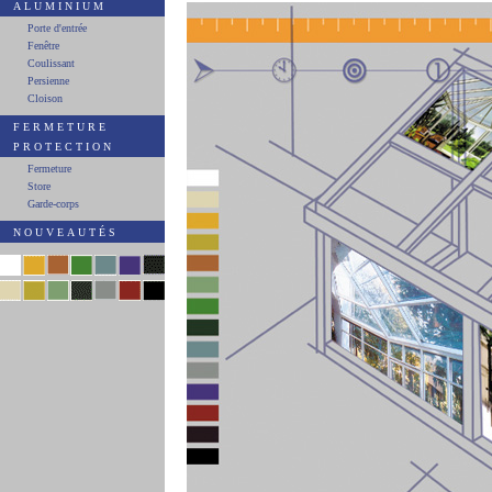
ALUMINIUM
Porte d'entrée
Fenêtre
Coulissant
Persienne
Cloison
FERMETURE
PROTECTION
Fermeture
Store
Garde-corps
NOUVEAUTÉS