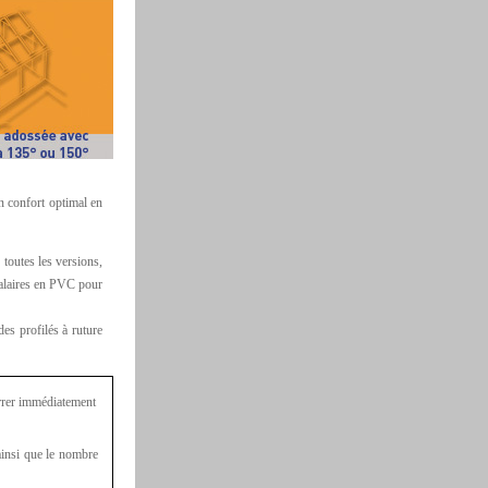
n confort optimal en
 toutes les versions,
rcalaires en PVC pour
des profilés à ruture
arrer immédiatement
ainsi que le nombre