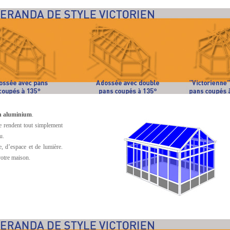
en aluminium
.
le rendent tout simplement
u.
, d’espace et de lumière.
votre maison.