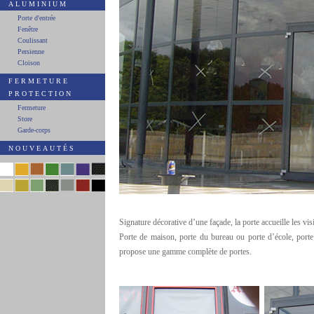
ALUMINIUM
Porte d'entrée
Fenêtre
Coulissant
Persienne
Cloison
FERMETURE
PROTECTION
Fermeture
Store
Garde-corps
NOUVEAUTÉS
Signature décorative d’une façade, la porte accueille les vis
Porte de maison, porte du bureau ou porte d’école, porte
propose une gamme complète de portes.