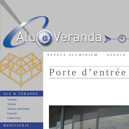
ESPACE ALUMINIUM
ESPACE
Porte d’entré
ALU & VÉRANDA
Véranda
Verrière
Terrasse aluminium
Paravent
Garde-corps
MENUISERIE