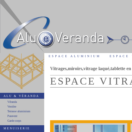
ESPACE ALUMINIUM
ESPACE
Vitrages,miroirs,vitrage laqué,tablette en
ESPACE VIT
ALU & VÉRANDA
Véranda
Verrière
Terrasse aluminium
Paravent
Garde-corps
MENUISERIE