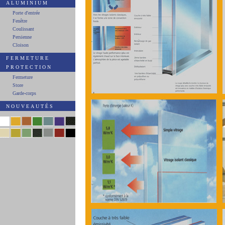
ALUMINIUM
Porte d'entrée
Fenêtre
Coulissant
Persienne
Cloison
FERMETURE
PROTECTION
Fermeture
Store
Garde-corps
NOUVEAUTÉS