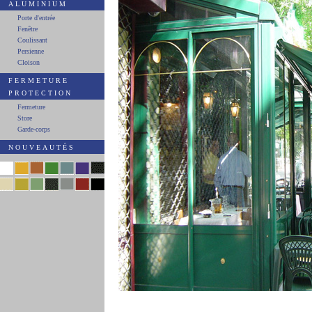
ALUMINIUM
Porte d'entrée
Fenêtre
Coulissant
Persienne
Cloison
FERMETURE
PROTECTION
Fermeture
Store
Garde-corps
NOUVEAUTÉS