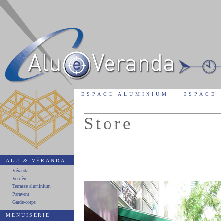
ESPACE ALUMINIUM
ESPACE
Store
ALU & VÉRANDA
Véranda
Verrière
Terrasse aluminium
Paravent
Garde-corps
MENUISERIE