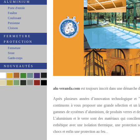
ALUMINIUM
Porte d'entrée
Fenêtre
Coulissant
Persienne
Cloison
FERMETURE
PROTECTION
Fermeture
Store
Garde-corps
NOUVEAUTÉS
alu-veranda.com
est toujours inscrit dans une démarche d
Après plusieurs années d’innovation technologique et "
continuons à vous proposer une grande sélection et un l
gammes de systèmes d’aluminium, de produits verres et de 
L’aluminium et le verre sont des matériaux qui concilien
esthétique avec une isolation thermique, une protection s
chocs et enfin une protection au feu...