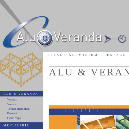
ESPACE ALUMINIUM
ESPACE
ALU & VERA
ALU & VÉRANDA
Véranda
Verrière
Terrasse aluminium
Paravent
Garde-corps
MENUISERIE